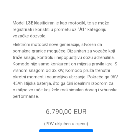
Model
L3E
klasificiran je kao motocikl, te se može
registrirati i koristiti u prometu uz “
A1
” kategoriju
vozačke dozvole.
Električni motocikl nove generacije, stvoren da
pomakne granice mogućeg. Dizajniran za vozače koji
traže snagu, kontrolu i nepopustljivu dozu adrenalina,
Komodo nije samo konkurent on mijenja pravila igre. S
vršnom snagom od 32 kW, Komodo pruža trenutni
okretni moment i neumoljivo ubrzanje. Pokreće ga 96V
45Ah litijska baterija, što ga čini idealnim izborom za
ozbiljne vozače koji žele maksimalan doseg i vrhunske
performanse.
6.790,00 EUR
(PDV uključen u cijenu)