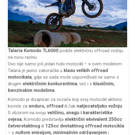
Talaria Komodo TL6000
podiže električnu offroad vožnju
na novu razinu.
Ovo nije samo još jedan hobi motocikl – s ovim modelom
Talaria je jasno zakoračila u
klasu velikih offroad
motocikala
, gdje se sada može uspoređivati ne samo s
drugim
električnim konkurentima
, već i s
klasičnim,
benzinskim modelima
.
Komodo je dizajniran za vozače koji svoj motocikl aktivno
koriste za
enduro, offroad
ili čak
natjecateljsku vožnju
.
S obzirom na svoju
veličinu, snagu i karakteristike
ovjesa
, Komodo predstavlja
električni ekvivalent 250cc
četverotaktnog
ili
125cc dvotaktnog offroad motocikla
– s
nultom emisijom, minimalnim održavanjem
i