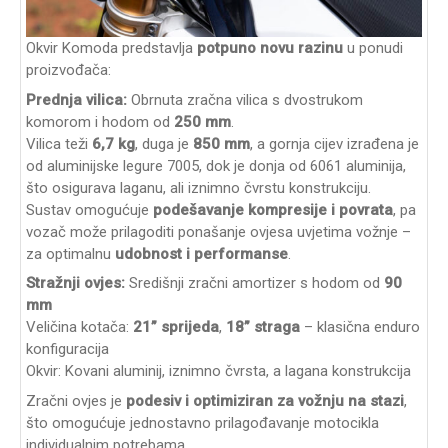
Okvir Komoda predstavlja
potpuno novu razinu
u ponudi
proizvođača:
Prednja vilica:
Obrnuta zračna vilica s dvostrukom
komorom i hodom od
250 mm
.
Vilica teži
6,7 kg
, duga je
850 mm
, a gornja cijev izrađena je
od aluminijske legure 7005, dok je donja od 6061 aluminija,
što osigurava laganu, ali iznimno čvrstu konstrukciju.
Sustav omogućuje
podešavanje kompresije i povrata
, pa
vozač može prilagoditi ponašanje ovjesa uvjetima vožnje –
za optimalnu
udobnost i performanse
.
Stražnji ovjes:
Središnji zračni amortizer s hodom od
90
mm
Veličina kotača:
21” sprijeda
,
18” straga
– klasična enduro
konfiguracija
Okvir: Kovani aluminij, iznimno čvrsta, a lagana konstrukcija
Zračni ovjes je
podesiv i optimiziran za vožnju na stazi
,
što omogućuje jednostavno prilagođavanje motocikla
individualnim potrebama.