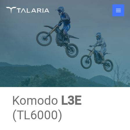
Skip
to
content
Komodo
L3E
(TL6000)