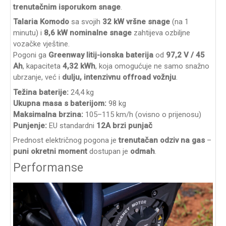
trenutačnim isporukom snage
.
Talaria Komodo
sa svojih
32 kW vršne snage
(na 1
minutu) i
8,6 kW nominalne snage
zahtijeva ozbiljne
vozačke vještine.
Pogoni ga
Greenway litij-ionska baterija
od
97,2 V / 45
Ah
, kapaciteta
4,32 kWh
, koja omogućuje ne samo snažno
ubrzanje, već i
dulju, intenzivnu offroad vožnju
.
Težina baterije:
24,4 kg
Ukupna masa s baterijom:
98 kg
Maksimalna brzina:
105–115 km/h (ovisno o prijenosu)
Punjenje:
EU standardni
12A brzi punjač
Prednost električnog pogona je
trenutačan odziv na gas
–
puni okretni moment
dostupan je
odmah
.
Performanse