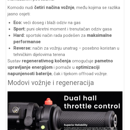
Komodo nudi
četiri načina vožnje
, među kojima se razlika
jasno osjeti:
Eco:
veći doseg i blaži odziv na gas
Sport:
puni okretni moment i trenutačan odziv gasa
Hard:
sportski način rada podešen za
maksimalne
performanse
Reverse:
način za vožnju unatrag – posebno koristan u
tehničkim dijelovima terena
Sustav
regenerativnog kočenja
omogućuje
pametno
upravljanje energijom
i pomaže u
optimizaciji
napunjenosti baterije
, čak i tijekom offroad vožnje.
Modovi vožnje i regeneracija