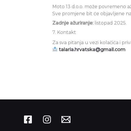
Moto 13 d.o.o. može povremeno ažu
Sve promjene bit će objavljene na
Zadnje ažuriranje:
listopad 2025.
7. Kontakt
Za sva pitanja u vezi kolačića i pr
talaria.hrvatska@gmail.com