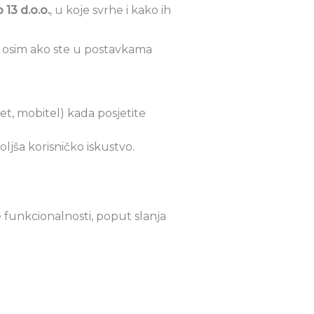
13 d.o.o.
, u koje svrhe i kako ih
, osim ako ste u postavkama
t, mobitel) kada posjetite
jša korisničko iskustvo.
e funkcionalnosti, poput slanja