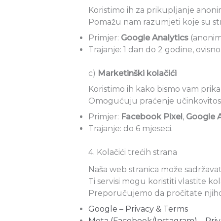
Koristimo ih za prikupljanje anoni
Pomažu nam razumjeti koje su stran
Primjer:
Google Analytics
(anonimi
Trajanje: 1 dan do 2 godine, ovisn
c)
Marketinški kolačići
Koristimo ih kako bismo vam prik
Omogućuju praćenje učinkovitosti
Primjer:
Facebook Pixel
,
Google 
Trajanje: do 6 mjeseci.
4. Kolačići trećih strana
Naša web stranica može sadržavati 
Ti servisi mogu koristiti vlastite k
Preporučujemo da pročitate njihove
Google – Privacy & Terms
Meta (Facebook/Instagram) – Priv