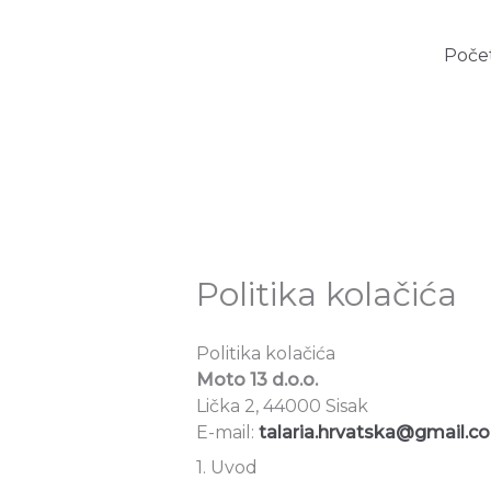
Skip
to
Poče
content
Politika kolačića
Politika kolačića
Moto 13 d.o.o.
Lička 2, 44000 Sisak
E-mail:
talaria.hrvatska@gmail.c
1. Uvod