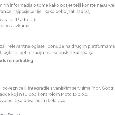
mnih informacija o tome kako posjetitelji koriste našu we
ice najposjećenije i kako poboljšati sadržaj.
zirana IP adresa).
o o postavkama.
azali relevantne oglase i ponude na drugim platformama 
 oglasa i optimizaciju marketinških kampanja.
Ads remarketing
.
poveznice ili integracije s vanjskim servisima (npr. Goog
olačiće koji nisu pod kontrolom Moto 13 d.o.o.
 politike privatnosti i kolačića:
acy Policy