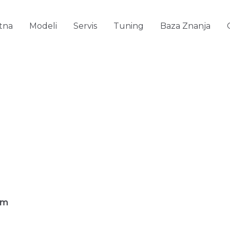
tna
Modeli
Servis
Tuning
Baza Znanja
om