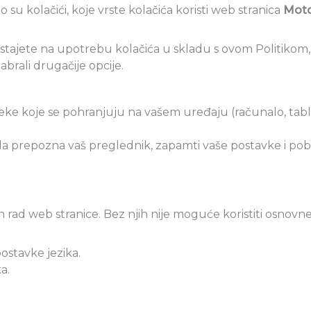
o su kolačići, koje vrste kolačića koristi web stranica
Moto 
istajete na upotrebu kolačića u skladu s ovom Politikom
abrali drugačije opcije.
eke koje se pohranjuju na vašem uređaju (računalo, table
a prepozna vaš preglednik, zapamti vaše postavke i pobol
an rad web stranice. Bez njih nije moguće koristiti osnovn
 postavke jezika.
a.