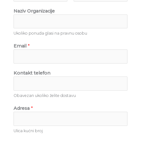
F
L
i
Naziv Organizacije
i
a
z
r
s
a
s
t
c
t
i
Ukoliko ponuda glasi na pravnu osobu
j
e
Email
*
Kontakt telefon
Obavezan ukoliko želite dostavu
Adresa
*
Ulica kućni broj