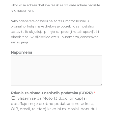
Ukoliko se adresa dostave razlikuje od Vaše adrese napišite
je u napomeni.
*Ako odaberete dostavu na adresu, motocikl stiže u
orginalnoj kutiji i neke dijelove je potrebno samostalno
sastaviti. To uključuje, primjerice, prednji kotač, upravljač i
blatobrane. Svi dijelovi dolaze s uputama za jednostavno
sastavljanje.
Napomena
Privola za obradu osobnih podataka (GDPR)
*
Slažem se da Moto 13 d.o.o. prikuplja i
obrađuje moje osobne podatke (ime, adresa,
OIB, email, telefon) kako bi mi poslali ponudu i