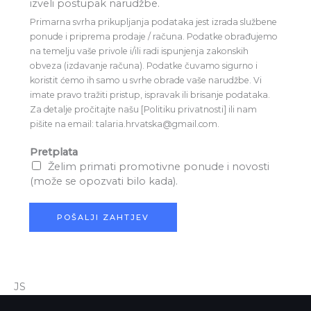
izveli postupak narudžbe.
Primarna svrha prikupljanja podataka jest izrada službene
ponude i priprema prodaje / računa. Podatke obrađujemo
na temelju vaše privole i/ili radi ispunjenja zakonskih
obveza (izdavanje računa). Podatke čuvamo sigurno i
koristit ćemo ih samo u svrhe obrade vaše narudžbe. Vi
imate pravo tražiti pristup, ispravak ili brisanje podataka.
Za detalje pročitajte našu [Politiku privatnosti] ili nam
pišite na email: talaria.hrvatska@gmail.com.
Pretplata
Želim primati promotivne ponude i novosti
(može se opozvati bilo kada).
POŠALJI ZAHTJEV
JS