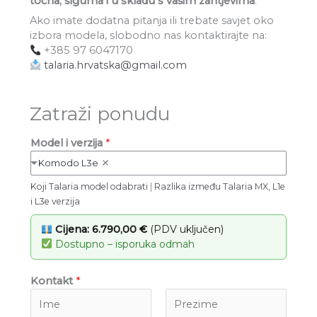
točna, sigurna i u skladu s vašim zahtjevima
.
Ako imate dodatna pitanja ili trebate savjet oko
izbora modela, slobodno nas kontaktirajte na:
+385 97 6047170
talaria.hrvatska@gmail.com
Zatraži ponudu
b
Model i verzija
*
r
Komodo L3e
o
j
Koji Talaria model odabrati
|
Razlika između Talaria MX, L1e
G
i L3e verzija
r
a
Cijena: 6.790,00 €
(PDV uključen)
d
Dostupno – isporuka odmah
O
r
Kontakt
*
g
a
n