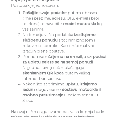
Postupak je jednostavan:
Pošaljite svoje podatke
putem obrasca
(ime i prezime, adresu, OIB, e-mail i broj
telefona) te navedite
model motocikla
koji
vas zanima.
Na temelju vaših podataka
izrađujemo
službenu ponudu
s točnim iznosom i
rokovima isporuke. Kao i informativni
izračun cijene dostave.
Ponudu vam
šaljemo na e-mail
, a svi
podaci
za uplatu nalaze se na samoj ponudi
.
Najjednostavniji način plaćanja je
skeniranjem QR koda
putem vašeg
internet bankarstva.
Nakon što zaprimimo uplatu,
izdajemo
račun
i dogovaramo
dostavu motocikla ili
osobno preuzimanje
u našem servisu u
Sisku.
Na ovaj način osiguravamo da svaka kupnja bude