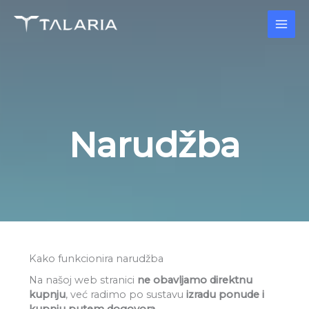
Skip
to
content
Narudžba
Kako funkcionira narudžba
Na našoj web stranici
ne obavljamo direktnu
kupnju
, već radimo po sustavu
izradu ponude i
kupnju putem dogovora
.