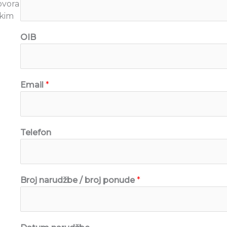
ovora
skim
OIB
Email
*
Telefon
/
Broj narudžbe / broj ponude
*
D
a
t
u