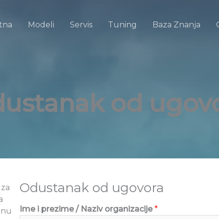
tna
Modeli
Servis
Tuning
Baza Znanja
ustanak od ugov
Odustanak od ugovora
 za
a
Ime i prezime / Naziv organizacije
*
enu