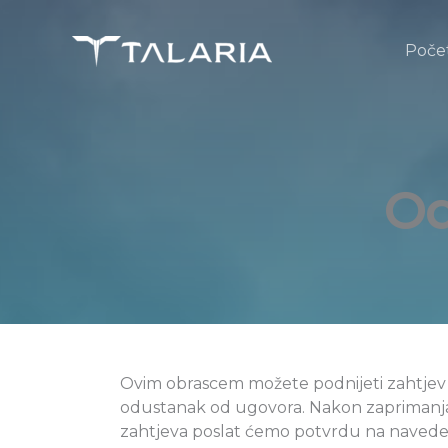
Skip
to
Poče
content
Od
Ovim obrascem možete podnijeti zahtjev
odustanak od ugovora. Nakon zaprimanj
zahtjeva poslat ćemo potvrdu na naved