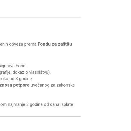
ređenih obveza prema
Fondu za zaštitu
sigurava Fond.
rafije, dokaz o vlasništvu).
 roku od 3 godine.
iznosa potpore
uvećanog za zakonske
dom najmanje 3 godine od dana isplate