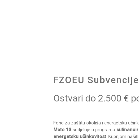
Skip
to
content
FZOEU Subvencij
Ostvari do 2.500 € p
Fond za zaštitu okoliša i energetsku u
Moto 13
sudjeluje u programu
sufinancir
energetsku učinkovitost
. Kupnjom naših