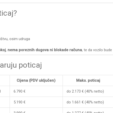
icaj?
ištvu, osim udruga
skoj
,
nema poreznih dugova ni blokade računa
, te da vozilo bud
aruju poticaj
Cijena (PDV uključen)
Maks. poticaj
l
6.790 €
do 2.173 € (40% netto)
5.190 €
do 1.661 € (40% netto)