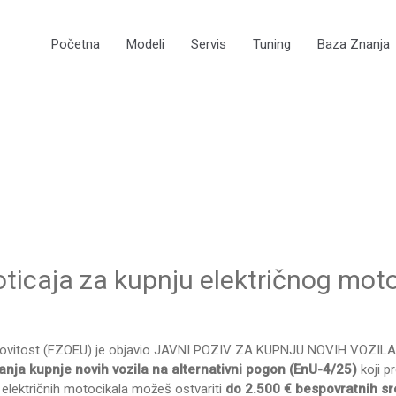
Početna
Modeli
Servis
Tuning
Baza Znanja
e
oticaja za kupnju električnog moto
činkovitost (FZOEU) je objavio JAVNI POZIV ZA KUPNJU NOVIH VOZ
anja kupnje novih vozila na alternativni pogon (EnU-4/25)
koji p
 električnih motocikala možeš ostvariti
do 2.500 € bespovratnih s