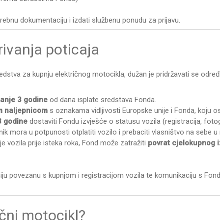
rebnu dokumentaciju i izdati službenu ponudu za prijavu.
ivanja poticaja
edstva za kupnju električnog motocikla, dužan je pridržavati se od
manje 3 godine
od dana isplate sredstava Fonda.
 naljepnicom
s oznakama vidljivosti Europske unije i Fonda, koju o
3 godine
dostaviti Fondu izvješće o statusu vozila (registracija, fotog
k mora u potpunosti otplatiti vozilo i prebaciti vlasništvo na sebe u
je vozila prije isteka roka, Fond može zatražiti
povrat cjelokupnog 
u povezanu s kupnjom i registracijom vozila te komunikaciju s Fon
ični motocikl?