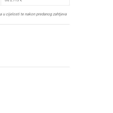
od 2.713 €
ča u cijelosti te nakon predanog zahtjeva