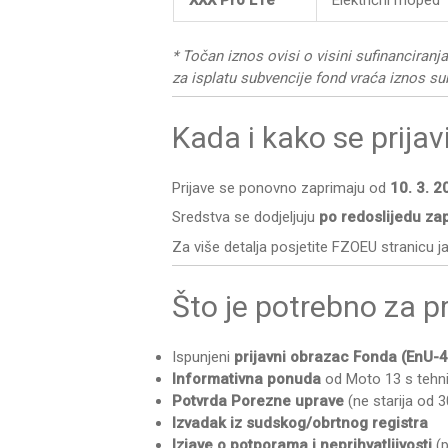
XXX Pro L1e
Električni moped
* Točan iznos ovisi o visini sufinanciranj
za isplatu subvencije fond vraća iznos su
Kada i kako se prijavi
Prijave se ponovno zaprimaju od
10. 3. 2
Sredstva se dodjeljuju
po redoslijedu za
Za više detalja posjetite FZOEU stranicu j
Što je potrebno za p
Ispunjeni
prijavni obrazac Fonda (EnU-
Informativna ponuda
od Moto 13 s tehn
Potvrda Porezne uprave
(ne starija od 
Izvadak iz sudskog/obrtnog registra
Izjave o potporama i neprihvatljivosti
(p