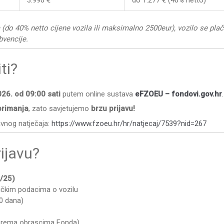
3.990 €
do 1.277 € (40% netto)
a (do 40% netto cijene vozila ili maksimalno 2500eur), vozilo se pla
bvencije.
ti?
026. od 09:00 sati
putem online sustava
eFZOEU – fondovi.gov.hr
.
primanja
, zato savjetujemo
brzu prijavu!
avnog natječaja:
https://www.fzoeu.hr/hr/natjecaj/7539?nid=267
rijavu?
4/25)
ičkim podacima o vozilu
30 dana)
rema obrascima Fonda)