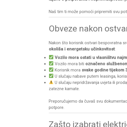
Naš tim ti može pomoći pripremiti svu pot
Obveze nakon ostvar
Nakon što korisnik ostvari bespovratna sr
okoliša i energetsku učinkovitost
:
Vozilo mora ostati u vlasništvu naj
Vozilo mora biti
označeno službenom
Korisnik mora
svake godine tijekom 
U slučaju nabave putem leasinga, korisni
U slučaju nepridržavanja uvjeta ili proda
zatezne kamate.
Preporučujemo da čuvaš svu dokumentacij
potpore.
Zašto izabrati elektr