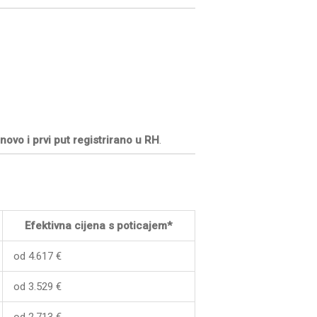
e
novo i prvi put registrirano u RH
.
Efektivna cijena s poticajem*
od 4.617 €
od 3.529 €