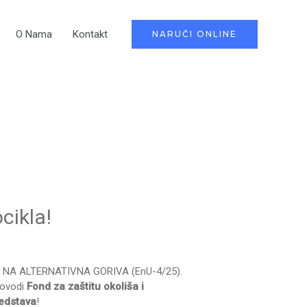
O Nama
Kontakt
NARUČI ONLINE
cikla!
ILA NA ALTERNATIVNA GORIVA (EnU-4/25).
rovodi
Fond za zaštitu okoliša i
redstava
!