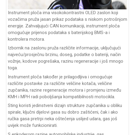
Instrument ploča ima visokokontrastni OLED zaslon koji
vozačima pruža jasan prikaz podataka s niskom potrošnjom
energije. Zahvaljujući CAN komunikaciji, instrument ploča
omogućuje prijenos podataka s baterijskog BMS-a i
kontrolera motora.
Izbornik na zaslonu pruža različite informacije, uključujući
najveću/prosječnu brzinu, doseg, podatke o bateriji, način
vožnje, kodove pogrešaka, razinu regeneracije i još mnogo
toga.
Instrument ploča također je prilagodljiva i omogućuje
različite postavke za različite veličine kotača, veličine
zupčanika, razine regeneracije motora i promjenu između
KMH i MPH radi poboljšanja kompatibilnosti motocikla.
Sting koristi jedinstveni dizajn strukture zupčanika u obliku
spirale, ključni dijelovi gasa su dobro zaštićeni, čak i ako
ručka gasa pretrpi neka oštećenja uslijed udara, gas još
uvijek može funkcionirati.
S enkoderom razine automobilske industrije, gas