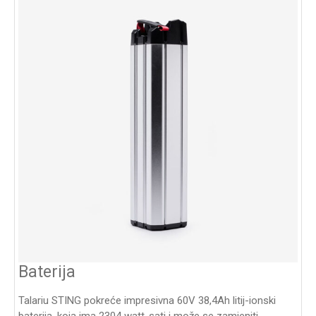
Baterija
Talariu STING pokreće impresivna 60V 38,4Ah litij-ionski