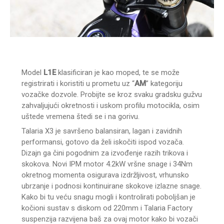
Model
L1E
klasificiran je kao moped, te se može
registrirati i koristiti u prometu uz “
AM
” kategoriju
vozačke dozvole. Probijte se kroz svaku gradsku gužvu
zahvaljujući okretnosti i uskom profilu motocikla, osim
uštede vremena štedi se i na gorivu.
Talaria X3 je savršeno balansiran, lagan i zavidnih
performansi, gotovo da želi iskočiti ispod vozača.
Dizajn ga čini pogodnim za izvođenje razih trikova i
skokova. Novi IPM motor 4.2kW vršne snage i 34Nm
okretnog momenta osigurava izdržljivost, vrhunsko
ubrzanje i podnosi kontinuirane skokove izlazne snage.
Kako bi tu veću snagu mogli i kontrolirati poboljšan je
kočioni sustav s diskom od 220mm i Talaria Factory
suspenzija razvijena baš za ovaj motor kako bi vozači