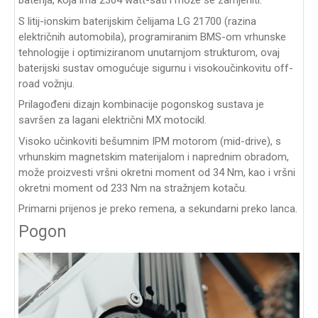
baterija, koja ima 2304 watt-sati i može se zamjeniti.
S litij-ionskim baterijskim čelijama LG 21700 (razina
električnih automobila), programiranim BMS-om vrhunske
tehnologije i optimiziranom unutarnjom strukturom, ovaj
baterijski sustav omogućuje sigurnu i visokoučinkovitu off-
road vožnju.
Prilagođeni dizajn kombinacije pogonskog sustava je
savršen za lagani električni MX motocikl.
Visoko učinkoviti bešumnim IPM motorom (mid-drive), s
vrhunskim magnetskim materijalom i naprednim obradom,
može proizvesti vršni okretni moment od 34 Nm, kao i vršni
okretni moment od 233 Nm na stražnjem kotaču.
Primarni prijenos je preko remena, a sekundarni preko lanca.
Pogon