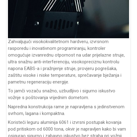
Zahvaljujući visokokvalitetnom hardveru, izvrsnom
rasporedu i inovativnom programiranju, kontroler
omogućuje izvanrednu otpornost na udar prijelazne struje,
ultra snažnu anti-interferenciju, visokopreciznu kontrolu
napona EABS-a i pražnjenje struje, provjeru pogrešaka,
zaštitu visoke i niske temperature, sprečavanje bježanja i
pametnu regeneraciju energije.
To jamči vozaču snažno, uzbudljivo i sigurno iskustvo
vožnje s poštovanja vrijednim dometom.
Napredna konstrukcija rame je napravljena s jedinstvenom
svrhom, lagana i kompaktna.
Koristeći leguru aluminija 6061 i izvrsni postupak kovanja
pod pritiskom od 6000 tona, okvir je napravljen kako bi vam
osigurao sigurno i zabavno iskustvo bez straha pri vožnji