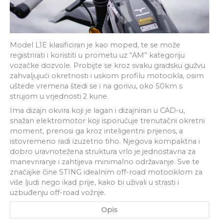
Model L1E klasificiran je kao moped, te se može
registrirati i koristiti u prometu uz “AM” kategoriju
vozačke dozvole. Probijte se kroz svaku gradsku gužvu
zahvaljujući okretnosti i uskom profilu motocikla, osim
uštede vremena štedi se i na gorivu, oko 50km s
strujom u vrjednosti 2 kune.
Ima dizajn okvira koji je lagan i dizajniran u CAD-u,
snažan elektromotor koji isporučuje trenutačni okretni
moment, prenosi ga kroz inteligentni prijenos, a
istovremeno radi izuzetno tiho. Njegova kompaktna i
dobro uravnotežena struktura vrlo je jednostavna za
manevriranje i zahtijeva minimalno održavanje. Sve te
značajke čine STING idealnim off-road motociklom za
više ljudi nego ikad prije, kako bi uživali u strasti i
uzbuđenju off-road vožnje.
Opis