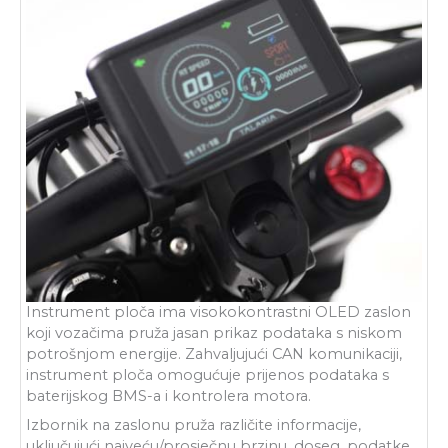
Instrument ploča ima visokokontrastni OLED zaslon
koji vozačima pruža jasan prikaz podataka s niskom
potrošnjom energije. Zahvaljujući CAN komunikaciji,
instrument ploča omogućuje prijenos podataka s
baterijskog BMS-a i kontrolera motora.
Izbornik na zaslonu pruža različite informacije,
uključujući najveću/prosječnu brzinu, doseg, podatke