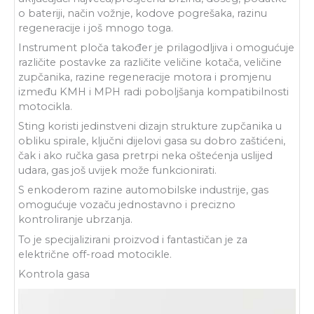
o bateriji, način vožnje, kodove pogrešaka, razinu
regeneracije i još mnogo toga.
Instrument ploča također je prilagodljiva i omogućuje
različite postavke za različite veličine kotača, veličine
zupčanika, razine regeneracije motora i promjenu
između KMH i MPH radi poboljšanja kompatibilnosti
motocikla.
Sting koristi jedinstveni dizajn strukture zupčanika u
obliku spirale, ključni dijelovi gasa su dobro zaštićeni,
čak i ako ručka gasa pretrpi neka oštećenja uslijed
udara, gas još uvijek može funkcionirati.
S enkoderom razine automobilske industrije, gas
omogućuje vozaču jednostavno i precizno
kontroliranje ubrzanja.
To je specijalizirani proizvod i fantastičan je za
električne off-road motocikle.
Kontrola gasa