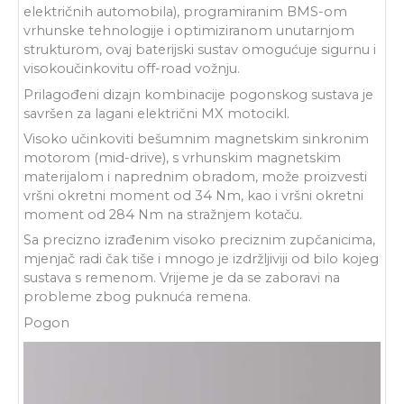
električnih automobila), programiranim BMS-om
vrhunske tehnologije i optimiziranom unutarnjom
strukturom, ovaj baterijski sustav omogućuje sigurnu i
visokoučinkovitu off-road vožnju.
Prilagođeni dizajn kombinacije pogonskog sustava je
savršen za lagani električni MX motocikl.
Visoko učinkoviti bešumnim magnetskim sinkronim
motorom (mid-drive), s vrhunskim magnetskim
materijalom i naprednim obradom, može proizvesti
vršni okretni moment od 34 Nm, kao i vršni okretni
moment od 284 Nm na stražnjem kotaču.
Sa precizno izrađenim visoko preciznim zupčanicima,
mjenjač radi čak tiše i mnogo je izdržljiviji od bilo kojeg
sustava s remenom. Vrijeme je da se zaboravi na
probleme zbog puknuća remena.
Pogon