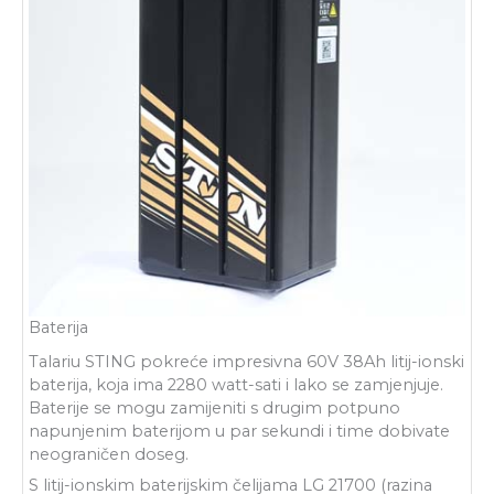
Baterija
Talariu STING pokreće impresivna 60V 38Ah litij-ionski
baterija, koja ima 2280 watt-sati i lako se zamjenjuje.
Baterije se mogu zamijeniti s drugim potpuno
napunjenim baterijom u par sekundi i time dobivate
neograničen doseg.
S litij-ionskim baterijskim čelijama LG 21700 (razina