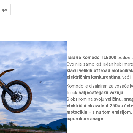
nja
Talaria Komodo TL6000
podiže 
Ovo nije samo još jedan hobi moto
klasu velikih offroad motocikal
električnim konkurentima
, već i
Komodo je dizajniran za vozače ko
ili čak
natjecateljsku vožnju
.
S obzirom na svoju
veličinu, sna
električni ekvivalent 250cc čet
motocikla
– s
nultom emisijom,
isporukom snage
.