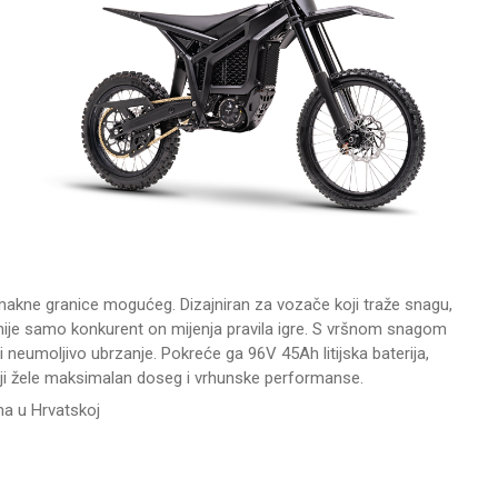
omakne granice mogućeg. Dizajniran za vozače koji traže snagu,
nije samo konkurent on mijenja pravila igre. S vršnom snagom
neumoljivo ubrzanje. Pokreće ga 96V 45Ah litijska baterija,
oji žele maksimalan doseg i vrhunske performanse.
ma u Hrvatskoj