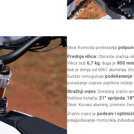
Okvir Komoda predstavlja
potpun
Prednja vilica:
Obrnuta zračna v
Vilica teži
6,7 kg
, duga je
850 mm
dok je donja od 6061 aluminija, što
Sustav omogućuje
podešavanje 
ponašanje ovjesa uvjetima vožnje
Stražnji ovjes:
Središnji zračni 
Veličina kotača:
21” sprijeda
,
18”
Okvir: Kovani aluminij, iznimno čvr
Zračni ovjes je
podesiv i optimiz
prilagođavanje motocikla individu