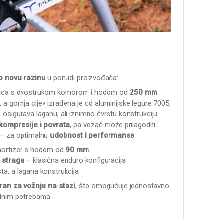
o novu razinu
u ponudi proizvođača:
ilica s dvostrukom komorom i hodom od
250 mm
.
, a gornja cijev izrađena je od aluminijske legure 7005,
 osigurava laganu, ali iznimno čvrstu konstrukciju.
kompresije i povrata
, pa vozač može prilagoditi
 – za optimalnu
udobnost i performanse
.
amortizer s hodom od
90 mm
 straga
– klasična enduro konfiguracija
sta, a lagana konstrukcija
iran za vožnju na stazi
, što omogućuje jednostavno
alnim potrebama.