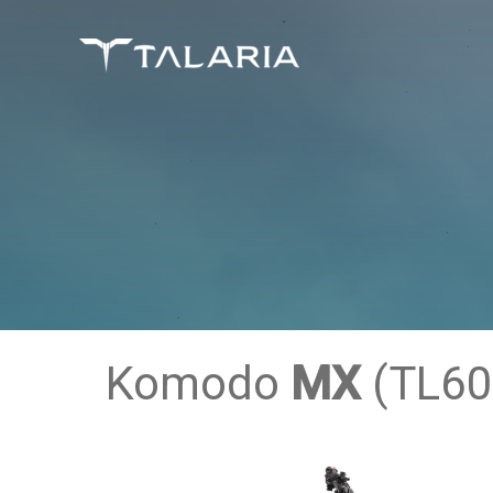
Skip
to
content
Komodo
MX
(TL60