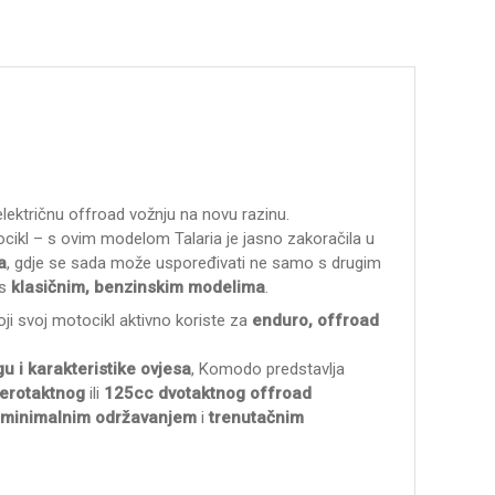
električnu offroad vožnju na novu razinu.
cikl – s ovim modelom Talaria je jasno zakoračila u
a
, gdje se sada može uspoređivati ne samo s drugim
 s
klasičnim, benzinskim modelima
.
ji svoj motocikl aktivno koriste za
enduro, offroad
gu i karakteristike ovjesa
, Komodo predstavlja
verotaktnog
ili
125cc dvotaktnog offroad
 minimalnim održavanjem
i
trenutačnim