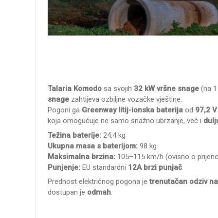
Talaria Komodo
sa svojih
32 kW vršne snage
(na 1
snage
zahtijeva ozbiljne vozačke vještine.
Pogoni ga
Greenway litij-ionska baterija
od
97,2 V
koja omogućuje ne samo snažno ubrzanje, već i
dulj
Težina baterije:
24,4 kg
Ukupna masa s baterijom:
98 kg
Maksimalna brzina:
105–115 km/h (ovisno o prijen
Punjenje:
EU standardni
12A brzi punjač
Prednost električnog pogona je
trenutačan odziv n
dostupan je
odmah
.