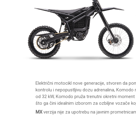
Električni motocikl nove generacije, stvoren da p
kontrolu i nepopustljivu dozu adrenalina, Komodo 
od 32 kW, Komodo pruža trenutni okretni moment i 
što ga čini idealnim izborom za ozbiljne vozače k
MX
verzija nije za upotrebu na javnim prometnica