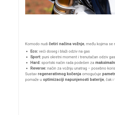
Komodo nudi
četiri načina vožnje
, među kojima se r
Eco:
veći doseg i blaži odziv na gas
Sport:
puni okretni moment i trenutačan odziv ga
Hard:
sportski način rada podešen za
maksimaln
Reverse:
način za vožnju unatrag – posebno koris
Sustav
regenerativnog kočenja
omogućuje
pametn
pomaže u
optimizaciji napunjenosti baterije
, čak 