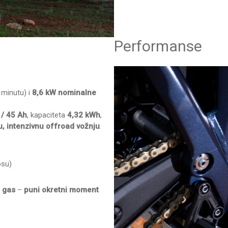
Performanse
 minutu) i
8,6 kW nominalne
 / 45 Ah
, kapaciteta
4,32 kWh
,
u, intenzivnu offroad vožnju
.
osu)
a gas
–
puni okretni moment