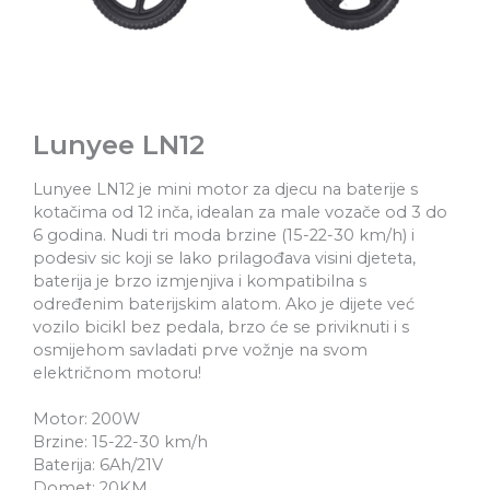
Lunyee LN12
Lunyee LN12 je mini motor za djecu na baterije s
kotačima od 12 inča, idealan za male vozače od 3 do
6 godina. Nudi tri moda brzine (15-22-30 km/h) i
podesiv sic koji se lako prilagođava visini djeteta,
baterija je brzo izmjenjiva i kompatibilna s
određenim baterijskim alatom. Ako je dijete već
vozilo bicikl bez pedala, brzo će se priviknuti i s
osmijehom savladati prve vožnje na svom
električnom motoru!
Motor: 200W
Brzine: 15-22-30 km/h
Baterija: 6Ah/21V
Domet: 20KM