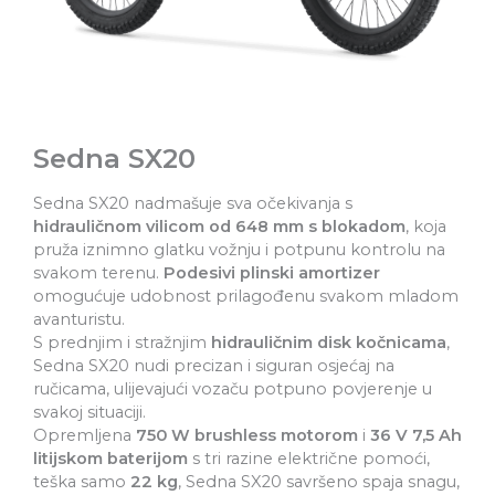
Sedna SX20
Sedna SX20 nadmašuje sva očekivanja s
hidrauličnom vilicom od 648 mm s blokadom
, koja
pruža iznimno glatku vožnju i potpunu kontrolu na
svakom terenu.
Podesivi plinski amortizer
omogućuje udobnost prilagođenu svakom mladom
avanturistu.
S prednjim i stražnjim
hidrauličnim disk kočnicama
,
Sedna SX20 nudi precizan i siguran osjećaj na
ručicama, ulijevajući vozaču potpuno povjerenje u
svakoj situaciji.
Opremljena
750 W brushless motorom
i
36 V 7,5 Ah
litijskom baterijom
s tri razine električne pomoći,
teška samo
22 kg
, Sedna SX20 savršeno spaja snagu,