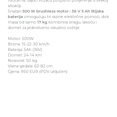
ručicama, dajući vozaču potpuno povjerenje u svakoj
situaciji.
Snažan
500 W brushless motor
i
36 V 5 Ah litijska
baterija
omogućuju tri razine električne pomoći, dok
masa od samo
17 kg
kombinira snagu, lakoću i
domet za jedinstveno iskustvo vožnje.
Motor: 500W
Brzina: 15-22-30 km/h
Baterija: 5Ah (36V)
Domet: 24-14 km
Nosivost: 50 kg
Visina sjedala: 63-82 cm
Cijena: 950 EUR (PDV uključen)