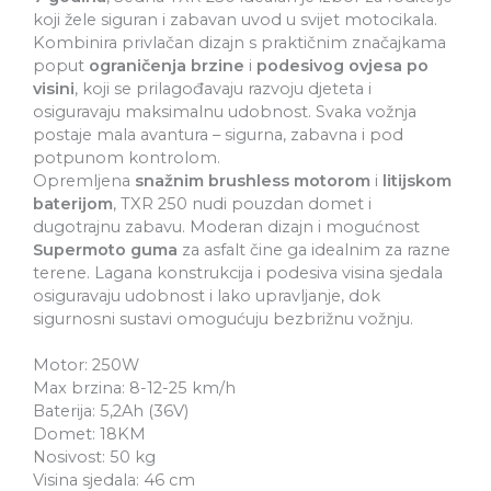
koji žele siguran i zabavan uvod u svijet motocikala.
Kombinira privlačan dizajn s praktičnim značajkama
poput
ograničenja brzine
i
podesivog ovjesa po
visini
, koji se prilagođavaju razvoju djeteta i
osiguravaju maksimalnu udobnost. Svaka vožnja
postaje mala avantura – sigurna, zabavna i pod
potpunom kontrolom.
Opremljena
snažnim brushless motorom
i
litijskom
baterijom
, TXR 250 nudi pouzdan domet i
dugotrajnu zabavu. Moderan dizajn i mogućnost
Supermoto guma
za asfalt čine ga idealnim za razne
terene. Lagana konstrukcija i podesiva visina sjedala
osiguravaju udobnost i lako upravljanje, dok
sigurnosni sustavi omogućuju bezbrižnu vožnju.
Motor: 250W
Max brzina: 8-12-25 km/h
Baterija: 5,2Ah (36V)
Domet: 18KM
Nosivost: 50 kg
Visina sjedala: 46 cm