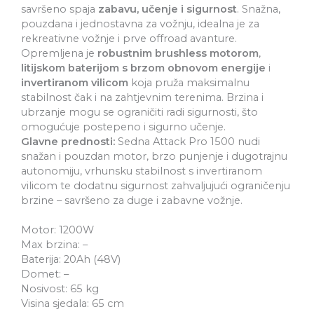
savršeno spaja
zabavu, učenje i sigurnost
. Snažna,
pouzdana i jednostavna za vožnju, idealna je za
rekreativne vožnje i prve offroad avanture.
Opremljena je
robustnim brushless motorom
,
litijskom baterijom s brzom obnovom energije
i
invertiranom vilicom
koja pruža maksimalnu
stabilnost čak i na zahtjevnim terenima. Brzina i
ubrzanje mogu se ograničiti radi sigurnosti, što
omogućuje postepeno i sigurno učenje.
Glavne prednosti:
Sedna Attack Pro 1500 nudi
snažan i pouzdan motor, brzo punjenje i dugotrajnu
autonomiju, vrhunsku stabilnost s invertiranom
vilicom te dodatnu sigurnost zahvaljujući ograničenju
brzine – savršeno za duge i zabavne vožnje.
Motor: 1200W
Max brzina: –
Baterija: 20Ah (48V)
Domet: –
Nosivost: 65 kg
Visina sjedala: 65 cm