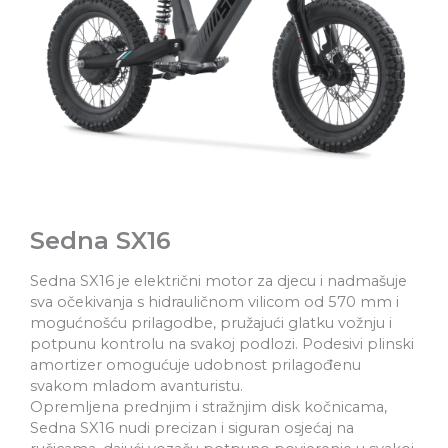
Sedna SX16
Sedna SX16 je električni motor za djecu i nadmašuje
sva očekivanja s hidrauličnom vilicom od 570 mm i
mogućnošću prilagodbe, pružajući glatku vožnju i
potpunu kontrolu na svakoj podlozi. Podesivi plinski
amortizer omogućuje udobnost prilagođenu
svakom mladom avanturistu.
Opremljena prednjim i stražnjim disk kočnicama,
Sedna SX16 nudi precizan i siguran osjećaj na