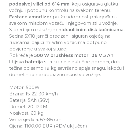
podesivoj vilici od 614 mm
, koja osigurava glatku
vožnju i potpunu kontrolu na svakom terenu.
Fastace amortizer
pruža udobnost prilagođenu
svakom mladom vozaču i njegovom stilu vožnje.
S prednjim i stražnjim
hidrauličnim disk kočnicama
,
Sedna SX18 jamči precizan i siguran osjećaj na
ručicama, dajući mladim vozačima potpuno
povjerenje u svakoj situaciji.
Pokreće je
500 W brushless motor
i
36 V 5 Ah
litijska baterija
s tri razine električne pomoći, dok
težina od samo
19 kg
savršeno spaja snagu, lakoću i
domet – za nezaboravno iskustvo vožnje.
Motor: 500W
Brzina: 15-22-30 km/h
Baterija: 5Ah (36V)
Domet: 20-12KM
Nosivost: 60 kg
Visina sjedala: 67-86 cm
Cijena: 1100,00 EUR (PDV uključen)