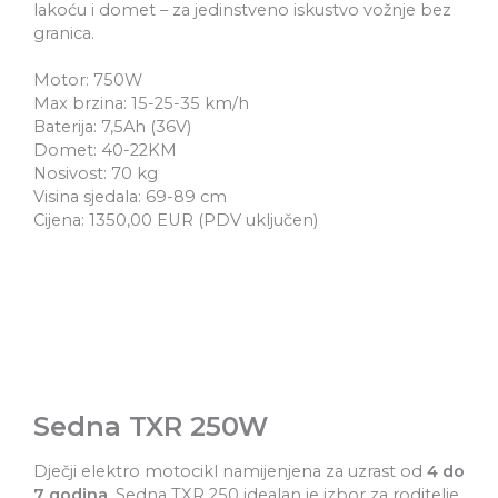
lakoću i domet – za jedinstveno iskustvo vožnje bez
granica.
Motor: 750W
Max brzina: 15-25-35 km/h
Baterija: 7,5Ah (36V)
Domet: 40-22KM
Nosivost: 70 kg
Visina sjedala: 69-89 cm
Cijena: 1350,00 EUR (PDV uključen)
Sedna TXR 250W
Dječji elektro motocikl namijenjena za uzrast od
4 do
7 godina
, Sedna TXR 250 idealan je izbor za roditelje