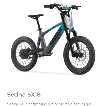
Sedna SX18
Sedna SX18 nadmašuje sva očekivanja zahvaljujući