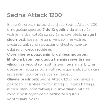
Sedna Attack 1200
Električni cross motocikl za djecu Sedna Attack 1200
omogućuje djeci od
7 do 12 godina
da otkriju čari
vožnje na dva kotača uz savršenu ravnotežu
snage i
sigurnosti
. Idealan je za prve ozbiljnije vožnje,
pružajući zabavno i pouzdano iskustvo koje će
oduševiti i djecu i roditelje.
Opremljen je
pouzdanim brushless motorom
,
litijskom baterijom dugog trajanja
i
invertiranom
vilicom
za veću stabilnost na svim terenima. Brzina i
ubrzanje mogu se ograničiti radi sigurnosti, što ga čini
savršenim izborom za učenje i zabavu.
Glavne prednosti:
Sedna Attack 1200 nudi snažan i
pouzdan brushless motor, izdržljivu litijsku bateriju,
izvrsnu stabilnost zahvaljujući invertiranoj vilici te
mogućnost ograničenja brzine za sigurnu i
kontroliranu vožnju.