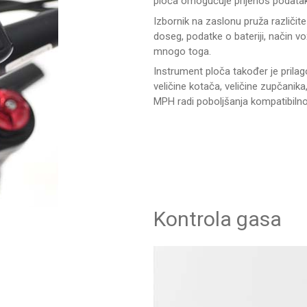
ploča omogućuje prijenos podatak
Izbornik na zaslonu pruža različite
doseg, podatke o bateriji, način v
mnogo toga.
Instrument ploča također je prilago
veličine kotača, veličine zupčani
MPH radi poboljšanja kompatibilno
Kontrola gasa