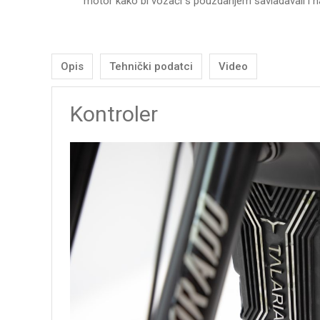
motor kako bi vozači s pouzdanjem savladavali i na
Opis
Tehnički podatci
Video
Kontroler