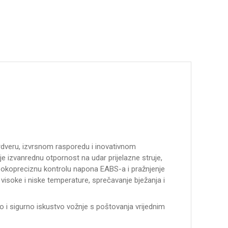
rdveru, izvrsnom rasporedu i inovativnom
e izvanrednu otpornost na udar prijelazne struje,
visokopreciznu kontrolu napona EABS-a i pražnjenje
 visoke i niske temperature, sprečavanje bježanja i
o i sigurno iskustvo vožnje s poštovanja vrijednim