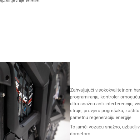
jzahtjevnije terene.
Zahvaljujući visokokvalitetnom ha
programiranju, kontroler omogućuj
ultra snažnu anti-interferenciju, 
struje, provjeru pogrešaka, zaštitu
pametnu regeneraciju energije.
To jamči vozaču snažno, uzbudljiv
dometom.