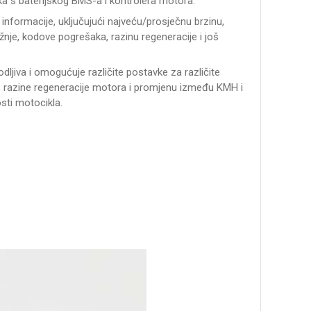
a s baterijskog BMS-a i kontrolera motora.
 informacije, uključujući najveću/prosječnu brzinu,
ožnje, kodove pogrešaka, razinu regeneracije i još
dljiva i omogućuje različite postavke za različite
ka, razine regeneracije motora i promjenu između KMH i
sti motocikla.