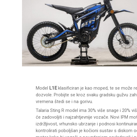
Model
L1E
klasificiran je kao moped, te se može regi
dozvole. Probijte se kroz svaku gradsku gužvu zahv
vremena štedi se i na gorivu.
Talaria Sting R model ima 30% više snage i 20% vi
će zadovoljiti i najzahtjevnije vozače. Novi IPM
izdržljivost, vrhunsko ubrzanje i podnosi kontinui
kontrolirati poboljšan je kočioni sustav s diskom 