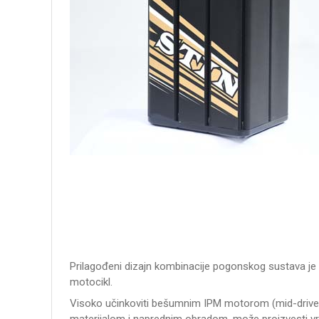
Prilagođeni dizajn kombinacije pogonskog sustava je 
motocikl.
Visoko učinkoviti bešumnim IPM motorom (mid-drive
materijalom i naprednim obradom, može proizvesti v