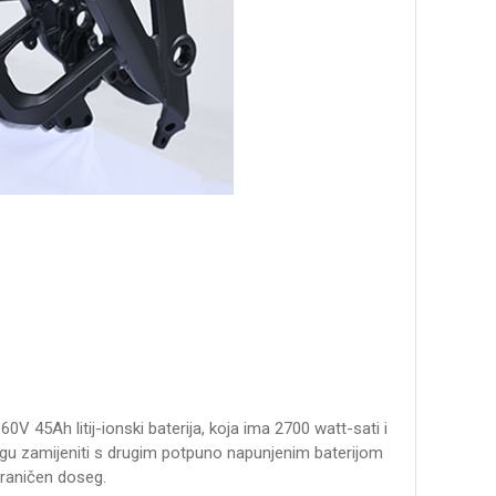
V 45Ah litij-ionski baterija, koja ima 2700 watt-sati i
ogu zamijeniti s drugim potpuno napunjenim baterijom
graničen doseg.