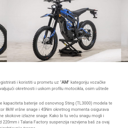
strirati i koristiti u prometu uz “
AM
” kategoriju vozačke
aljujući okretnosti i uskom profilu motocikla, osim uštede
še kapaciteta baterije od osnovnog Sting (TL3000) modela te
 motor 8kW vršne snage i 45Nm okretnog momenta osigurava
rane skokove izlazne snage. Kako bi tu veću snagu mogli i
od 220mm i Talaria Factory suspenzija razvijena baš za ovaj