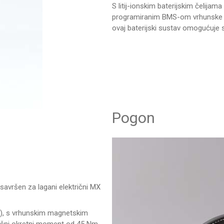
S litij-ionskim baterijskim čelijam
programiranim BMS-om vrhunske t
ovaj baterijski sustav omogućuje s
Pogon
savršen za lagani električni MX
), s vrhunskim magnetskim
ršni okretni moment od 45 Nm,